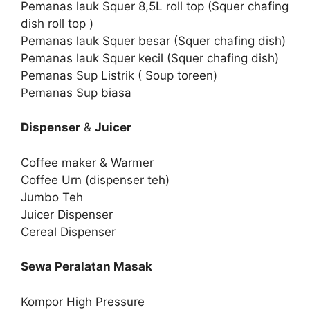
Pemanas lauk Squer 8,5L roll top (Squer chafing
dish roll top )
Pemanas lauk Squer besar (Squer chafing dish)
Pemanas lauk Squer kecil (Squer chafing dish)
Pemanas Sup Listrik ( Soup toreen)
Pemanas Sup biasa
Dispenser
&
Juicer
Coffee maker & Warmer
Coffee Urn (dispenser teh)
Jumbo Teh
Juicer Dispenser
Cereal Dispenser
Sewa Peralatan Masak
Kompor High Pressure