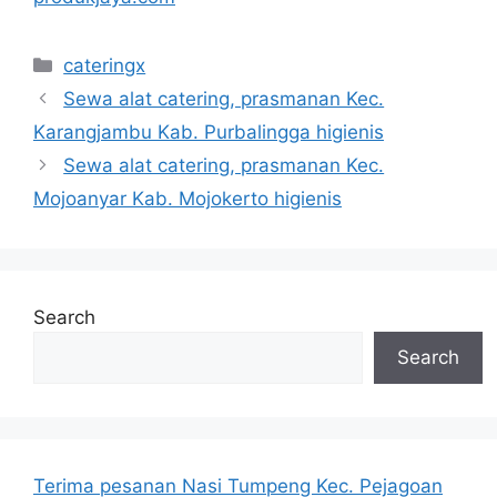
Categories
cateringx
Sewa alat catering, prasmanan Kec.
Karangjambu Kab. Purbalingga higienis
Sewa alat catering, prasmanan Kec.
Mojoanyar Kab. Mojokerto higienis
Search
Search
Terima pesanan Nasi Tumpeng Kec. Pejagoan