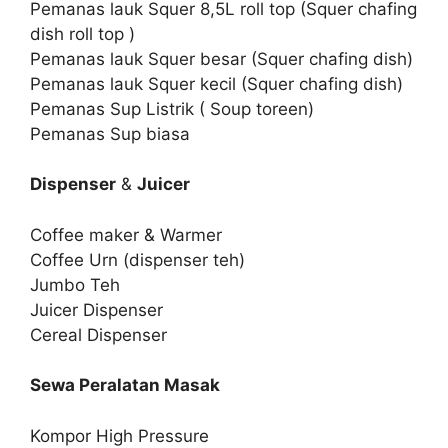
Pemanas lauk Squer 8,5L roll top (Squer chafing
dish roll top )
Pemanas lauk Squer besar (Squer chafing dish)
Pemanas lauk Squer kecil (Squer chafing dish)
Pemanas Sup Listrik ( Soup toreen)
Pemanas Sup biasa
Dispenser
&
Juicer
Coffee maker & Warmer
Coffee Urn (dispenser teh)
Jumbo Teh
Juicer Dispenser
Cereal Dispenser
Sewa Peralatan Masak
Kompor High Pressure