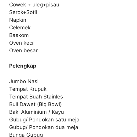
Cowek + uleg+pisau
Serok+Sotil
Napkin
Celemek
Baskom
Oven kecil
Oven besar
Pelengkap
Jumbo Nasi
Tempat Krupuk
Tempat Buah Stainles
Bull Dawet (Big Bowl)
Baki Aluminium / Kayu
Gubug/ Pondokan satu meja
Gubug/ Pondokan dua meja
Bunga Gubug