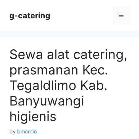
Skip
to
g-catering
Menu
content
Sewa alat catering,
prasmanan Kec.
Tegaldlimo Kab.
Banyuwangi
higienis
by
bmcmin