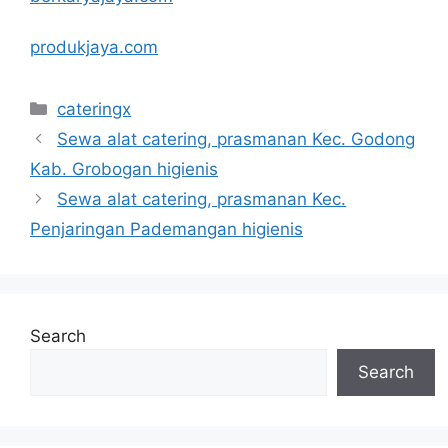
produkjaya.com
Categories
cateringx
Sewa alat catering, prasmanan Kec. Godong
Kab. Grobogan higienis
Sewa alat catering, prasmanan Kec.
Penjaringan Pademangan higienis
Search
Search