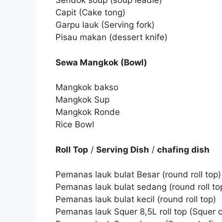
Sendok soup (soup leadle)
Capit (Cake tong)
Garpu lauk (Serving fork)
Pisau makan (dessert knife)
Sewa Mangkok (Bowl)
Mangkok bakso
Mangkok Sup
Mangkok Ronde
Rice Bowl
Roll Top
/
Serving Dish
/
chafing dish
Pemanas lauk bulat Besar (round roll top)
Pemanas lauk bulat sedang (round roll to
Pemanas lauk bulat kecil (round roll top)
Pemanas lauk Squer 8,5L roll top (Squer ch