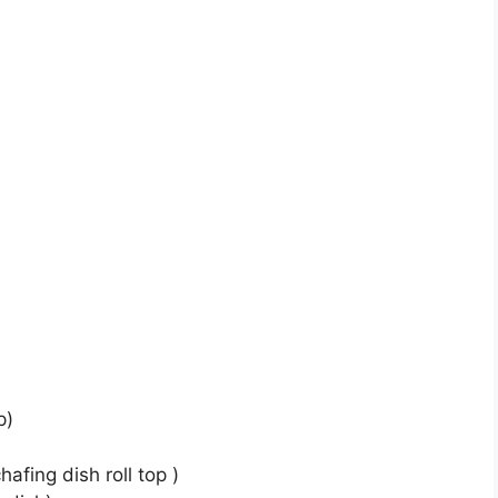
p)
afing dish roll top )