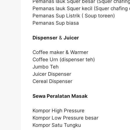
Pemanas lauk Squer besar (Squer chafing
Pemanas lauk Squer kecil (Squer chafing 
Pemanas Sup Listrik ( Soup toreen)
Pemanas Sup biasa
Dispenser
&
Juicer
Coffee maker & Warmer
Coffee Urn (dispenser teh)
Jumbo Teh
Juicer Dispenser
Cereal Dispenser
Sewa Peralatan Masak
Kompor High Pressure
Kompor Low Pressure besar
Kompor Satu Tungku