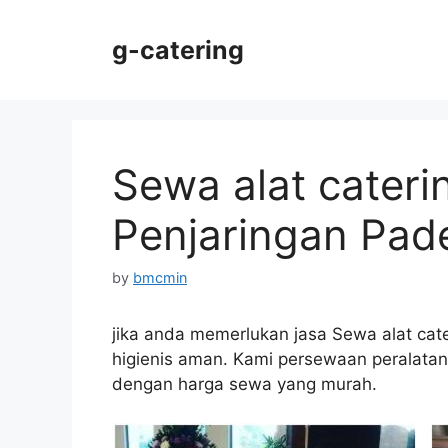
Skip
to
g-catering
content
Sewa alat cateri
Penjaringan Pad
by
bmcmin
jika anda memerlukan jasa Sewa alat ca
higienis aman. Kami persewaan peralatan c
dengan harga sewa yang murah.