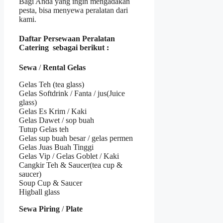
Bagi Anda yang ingin mengadakan
pesta, bisa menyewa peralatan dari
kami.
Daftar Persewaan Peralatan
Catering sebagai berikut :
Sewa
/
Rental Gelas
Gelas Teh (tea glass)
Gelas Softdrink / Fanta / jus(Juice
glass)
Gelas Es Krim / Kaki
Gelas Dawet / sop buah
Tutup Gelas teh
Gelas sup buah besar / gelas permen
Gelas Juas Buah Tinggi
Gelas Vip / Gelas Goblet / Kaki
Cangkir Teh & Saucer(tea cup &
saucer)
Soup Cup & Saucer
Higball glass
Sewa Piring
/
Plate