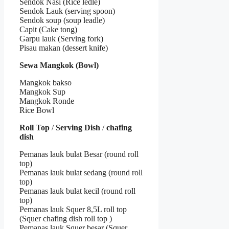
Sendok Nasi (Rice ledle)
Sendok Lauk (serving spoon)
Sendok soup (soup leadle)
Capit (Cake tong)
Garpu lauk (Serving fork)
Pisau makan (dessert knife)
Sewa Mangkok (Bowl)
Mangkok bakso
Mangkok Sup
Mangkok Ronde
Rice Bowl
Roll Top
/
Serving Dish
/
chafing
dish
Pemanas lauk bulat Besar (round roll
top)
Pemanas lauk bulat sedang (round roll
top)
Pemanas lauk bulat kecil (round roll
top)
Pemanas lauk Squer 8,5L roll top
(Squer chafing dish roll top )
Pemanas lauk Squer besar (Squer