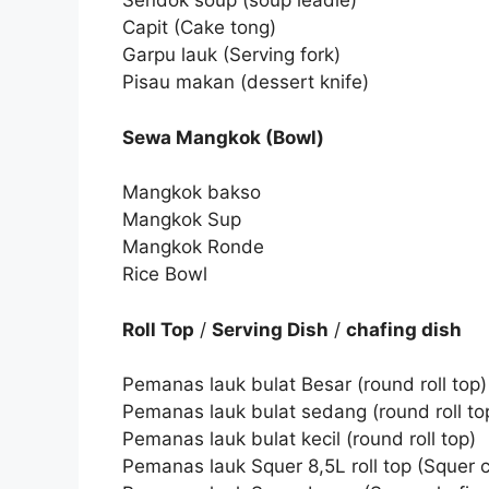
Sendok soup (soup leadle)
Capit (Cake tong)
Garpu lauk (Serving fork)
Pisau makan (dessert knife)
Sewa Mangkok (Bowl)
Mangkok bakso
Mangkok Sup
Mangkok Ronde
Rice Bowl
Roll Top
/
Serving Dish
/
chafing dish
Pemanas lauk bulat Besar (round roll top)
Pemanas lauk bulat sedang (round roll to
Pemanas lauk bulat kecil (round roll top)
Pemanas lauk Squer 8,5L roll top (Squer ch