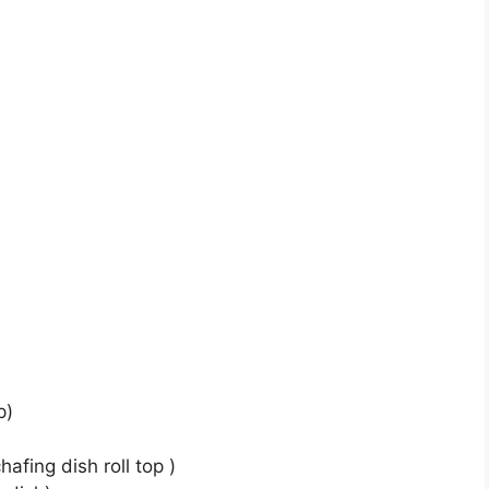
p)
afing dish roll top )