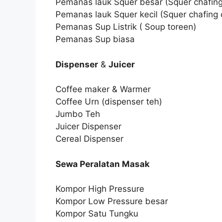
Pemanas lauk Squer besar (Squer chafing
Pemanas lauk Squer kecil (Squer chafing 
Pemanas Sup Listrik ( Soup toreen)
Pemanas Sup biasa
Dispenser
&
Juicer
Coffee maker & Warmer
Coffee Urn (dispenser teh)
Jumbo Teh
Juicer Dispenser
Cereal Dispenser
Sewa Peralatan Masak
Kompor High Pressure
Kompor Low Pressure besar
Kompor Satu Tungku