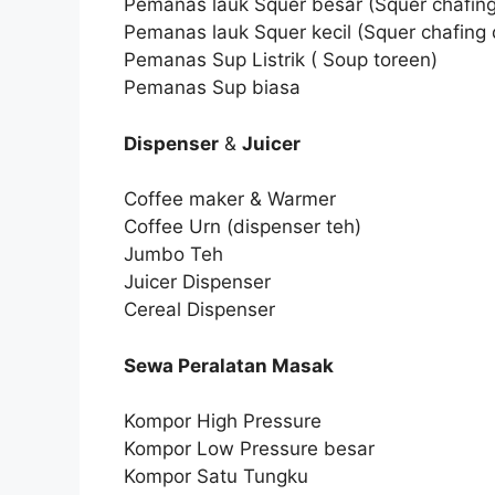
Pemanas lauk Squer besar (Squer chafing
Pemanas lauk Squer kecil (Squer chafing 
Pemanas Sup Listrik ( Soup toreen)
Pemanas Sup biasa
Dispenser
&
Juicer
Coffee maker & Warmer
Coffee Urn (dispenser teh)
Jumbo Teh
Juicer Dispenser
Cereal Dispenser
Sewa Peralatan Masak
Kompor High Pressure
Kompor Low Pressure besar
Kompor Satu Tungku