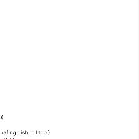
p)
afing dish roll top )