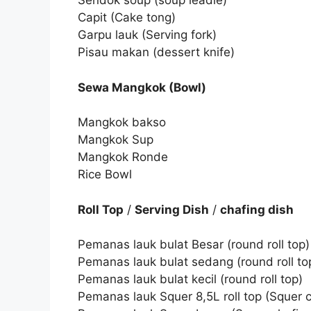
Sendok soup (soup leadle)
Capit (Cake tong)
Garpu lauk (Serving fork)
Pisau makan (dessert knife)
Sewa Mangkok (Bowl)
Mangkok bakso
Mangkok Sup
Mangkok Ronde
Rice Bowl
Roll Top
/
Serving Dish
/
chafing dish
Pemanas lauk bulat Besar (round roll top)
Pemanas lauk bulat sedang (round roll to
Pemanas lauk bulat kecil (round roll top)
Pemanas lauk Squer 8,5L roll top (Squer ch