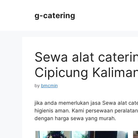
Skip
to
g-catering
content
Sewa alat cateri
Cipicung Kalima
by
bmcmin
jika anda memerlukan jasa Sewa alat cat
higienis aman. Kami persewaan peralatan c
dengan harga sewa yang murah.