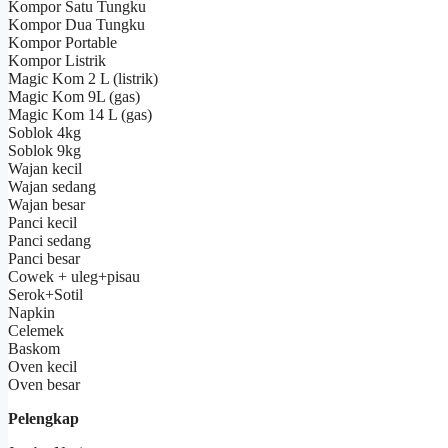
Kompor Satu Tungku
Kompor Dua Tungku
Kompor Portable
Kompor Listrik
Magic Kom 2 L (listrik)
Magic Kom 9L (gas)
Magic Kom 14 L (gas)
Soblok 4kg
Soblok 9kg
Wajan kecil
Wajan sedang
Wajan besar
Panci kecil
Panci sedang
Panci besar
Cowek + uleg+pisau
Serok+Sotil
Napkin
Celemek
Baskom
Oven kecil
Oven besar
Pelengkap