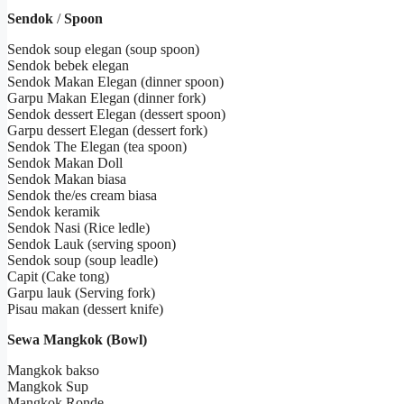
Sendok
/
Spoon
Sendok soup elegan (soup spoon)
Sendok bebek elegan
Sendok Makan Elegan (dinner spoon)
Garpu Makan Elegan (dinner fork)
Sendok dessert Elegan (dessert spoon)
Garpu dessert Elegan (dessert fork)
Sendok The Elegan (tea spoon)
Sendok Makan Doll
Sendok Makan biasa
Sendok the/es cream biasa
Sendok keramik
Sendok Nasi (Rice ledle)
Sendok Lauk (serving spoon)
Sendok soup (soup leadle)
Capit (Cake tong)
Garpu lauk (Serving fork)
Pisau makan (dessert knife)
Sewa Mangkok (Bowl)
Mangkok bakso
Mangkok Sup
Mangkok Ronde