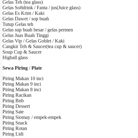
Gelas Teh (tea glass)
Gelas Softdrink / Fanta / jus(Juice glass)
Gelas Es Krim / Kaki
Gelas Dawet / sop buah
Tutup Gelas teh
Gelas sup buah besar / gelas permen
Gelas Juas Buah Tinggi
Gelas Vip / Gelas Goblet / Kaki
Cangkir Teh & Saucer(tea cup & saucer)
Soup Cup & Saucer
Higball glass
Sewa Piring
/
Plate
Piring Makan 10 inci
Piring Makan 9 inci
Piring Makan 8 inci
Piring Racikan
Piring Bnb
Piring Dessert
Piring Sate
Piring Siomay / empek-empek
Piring Snack
Piring Rotan
Piring Lidi