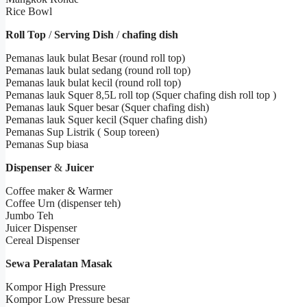
Rice Bowl
Roll Top
/
Serving Dish
/
chafing dish
Pemanas lauk bulat Besar (round roll top)
Pemanas lauk bulat sedang (round roll top)
Pemanas lauk bulat kecil (round roll top)
Pemanas lauk Squer 8,5L roll top (Squer chafing dish roll top )
Pemanas lauk Squer besar (Squer chafing dish)
Pemanas lauk Squer kecil (Squer chafing dish)
Pemanas Sup Listrik ( Soup toreen)
Pemanas Sup biasa
Dispenser
&
Juicer
Coffee maker & Warmer
Coffee Urn (dispenser teh)
Jumbo Teh
Juicer Dispenser
Cereal Dispenser
Sewa Peralatan Masak
Kompor High Pressure
Kompor Low Pressure besar