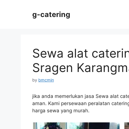
Skip
to
g-catering
content
Sewa alat cater
Sragen Karangm
by
bmcmin
jika anda memerlukan jasa Sewa alat cat
aman. Kami persewaan peralatan catering 
harga sewa yang murah.