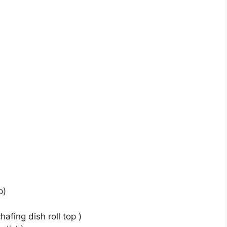
p)
afing dish roll top )