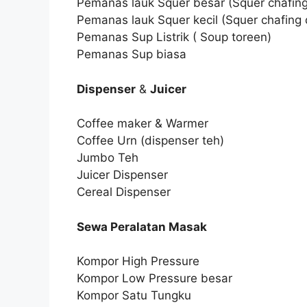
Pemanas lauk Squer besar (Squer chafing
Pemanas lauk Squer kecil (Squer chafing 
Pemanas Sup Listrik ( Soup toreen)
Pemanas Sup biasa
Dispenser
&
Juicer
Coffee maker & Warmer
Coffee Urn (dispenser teh)
Jumbo Teh
Juicer Dispenser
Cereal Dispenser
Sewa Peralatan Masak
Kompor High Pressure
Kompor Low Pressure besar
Kompor Satu Tungku