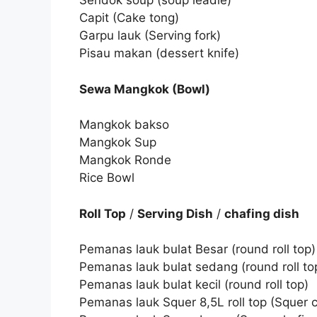
Sendok soup (soup leadle)
Capit (Cake tong)
Garpu lauk (Serving fork)
Pisau makan (dessert knife)
Sewa Mangkok (Bowl)
Mangkok bakso
Mangkok Sup
Mangkok Ronde
Rice Bowl
Roll Top
/
Serving Dish
/
chafing dish
Pemanas lauk bulat Besar (round roll top)
Pemanas lauk bulat sedang (round roll to
Pemanas lauk bulat kecil (round roll top)
Pemanas lauk Squer 8,5L roll top (Squer ch