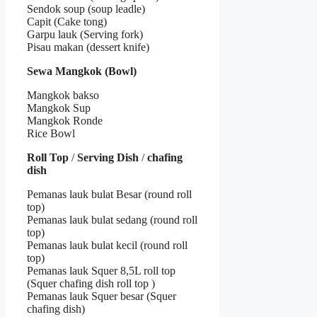
Sendok soup (soup leadle)
Capit (Cake tong)
Garpu lauk (Serving fork)
Pisau makan (dessert knife)
Sewa Mangkok (Bowl)
Mangkok bakso
Mangkok Sup
Mangkok Ronde
Rice Bowl
Roll Top
/
Serving Dish
/
chafing
dish
Pemanas lauk bulat Besar (round roll
top)
Pemanas lauk bulat sedang (round roll
top)
Pemanas lauk bulat kecil (round roll
top)
Pemanas lauk Squer 8,5L roll top
(Squer chafing dish roll top )
Pemanas lauk Squer besar (Squer
chafing dish)