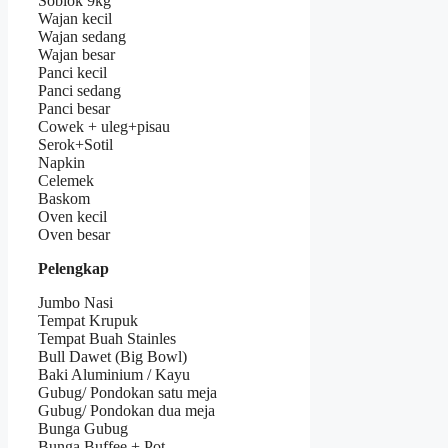
Soblok 9kg
Wajan kecil
Wajan sedang
Wajan besar
Panci kecil
Panci sedang
Panci besar
Cowek + uleg+pisau
Serok+Sotil
Napkin
Celemek
Baskom
Oven kecil
Oven besar
Pelengkap
Jumbo Nasi
Tempat Krupuk
Tempat Buah Stainles
Bull Dawet (Big Bowl)
Baki Aluminium / Kayu
Gubug/ Pondokan satu meja
Gubug/ Pondokan dua meja
Bunga Gubug
Bunga Buffee + Pot