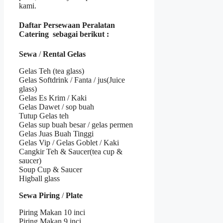
kami.
Daftar Persewaan Peralatan
Catering sebagai berikut :
Sewa
/
Rental Gelas
Gelas Teh (tea glass)
Gelas Softdrink / Fanta / jus(Juice
glass)
Gelas Es Krim / Kaki
Gelas Dawet / sop buah
Tutup Gelas teh
Gelas sup buah besar / gelas permen
Gelas Juas Buah Tinggi
Gelas Vip / Gelas Goblet / Kaki
Cangkir Teh & Saucer(tea cup &
saucer)
Soup Cup & Saucer
Higball glass
Sewa Piring
/
Plate
Piring Makan 10 inci
Piring Makan 9 inci