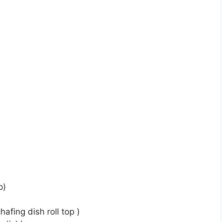
p)
afing dish roll top )