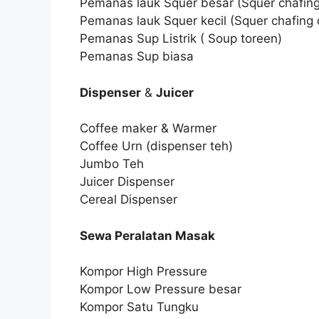
Pemanas lauk Squer besar (Squer chafing
Pemanas lauk Squer kecil (Squer chafing 
Pemanas Sup Listrik ( Soup toreen)
Pemanas Sup biasa
Dispenser
&
Juicer
Coffee maker & Warmer
Coffee Urn (dispenser teh)
Jumbo Teh
Juicer Dispenser
Cereal Dispenser
Sewa Peralatan Masak
Kompor High Pressure
Kompor Low Pressure besar
Kompor Satu Tungku