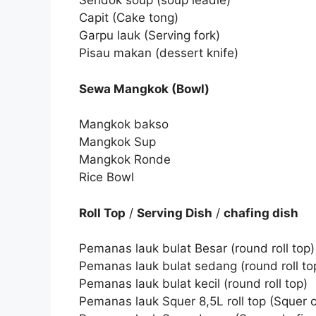
Sendok soup (soup leadle)
Capit (Cake tong)
Garpu lauk (Serving fork)
Pisau makan (dessert knife)
Sewa Mangkok (Bowl)
Mangkok bakso
Mangkok Sup
Mangkok Ronde
Rice Bowl
Roll Top
/
Serving Dish
/
chafing dish
Pemanas lauk bulat Besar (round roll top)
Pemanas lauk bulat sedang (round roll to
Pemanas lauk bulat kecil (round roll top)
Pemanas lauk Squer 8,5L roll top (Squer ch