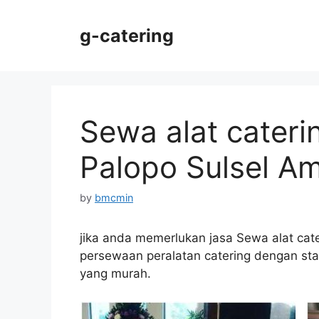
Skip
to
g-catering
content
Sewa alat cater
Palopo Sulsel A
by
bmcmin
jika anda memerlukan jasa Sewa alat cat
persewaan peralatan catering dengan stan
yang murah.