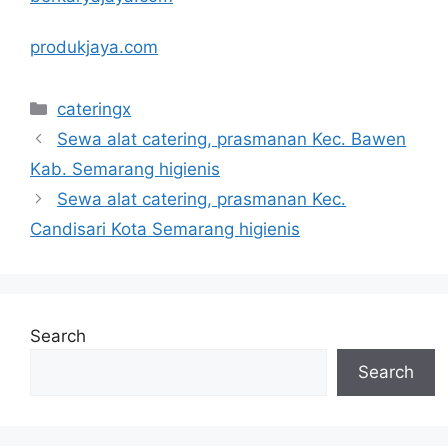
produkjaya.com
Categories
cateringx
Sewa alat catering, prasmanan Kec. Bawen
Kab. Semarang higienis
Sewa alat catering, prasmanan Kec.
Candisari Kota Semarang higienis
Search
Search