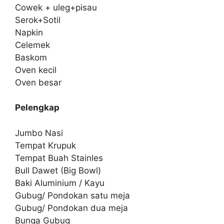
Cowek + uleg+pisau
Serok+Sotil
Napkin
Celemek
Baskom
Oven kecil
Oven besar
Pelengkap
Jumbo Nasi
Tempat Krupuk
Tempat Buah Stainles
Bull Dawet (Big Bowl)
Baki Aluminium / Kayu
Gubug/ Pondokan satu meja
Gubug/ Pondokan dua meja
Bunga Gubug