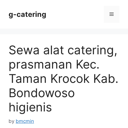
Skip
to
g-catering
Menu
content
Sewa alat catering,
prasmanan Kec.
Taman Krocok Kab.
Bondowoso
higienis
by
bmcmin