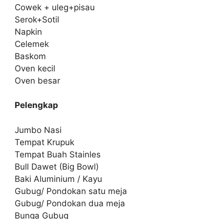
Cowek + uleg+pisau
Serok+Sotil
Napkin
Celemek
Baskom
Oven kecil
Oven besar
Pelengkap
Jumbo Nasi
Tempat Krupuk
Tempat Buah Stainles
Bull Dawet (Big Bowl)
Baki Aluminium / Kayu
Gubug/ Pondokan satu meja
Gubug/ Pondokan dua meja
Bunga Gubug