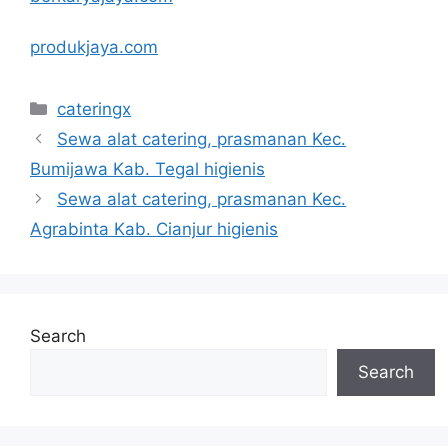
produkjaya.com
Categories
cateringx
Sewa alat catering, prasmanan Kec.
Bumijawa Kab. Tegal higienis
Sewa alat catering, prasmanan Kec.
Agrabinta Kab. Cianjur higienis
Search
Search