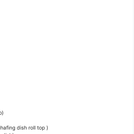
p)
afing dish roll top )