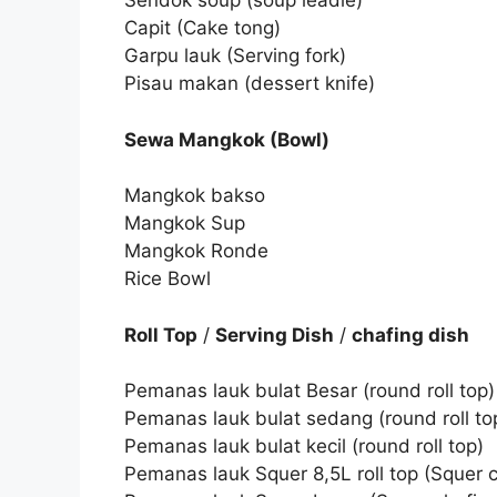
Sendok soup (soup leadle)
Capit (Cake tong)
Garpu lauk (Serving fork)
Pisau makan (dessert knife)
Sewa Mangkok (Bowl)
Mangkok bakso
Mangkok Sup
Mangkok Ronde
Rice Bowl
Roll Top
/
Serving Dish
/
chafing dish
Pemanas lauk bulat Besar (round roll top)
Pemanas lauk bulat sedang (round roll to
Pemanas lauk bulat kecil (round roll top)
Pemanas lauk Squer 8,5L roll top (Squer ch