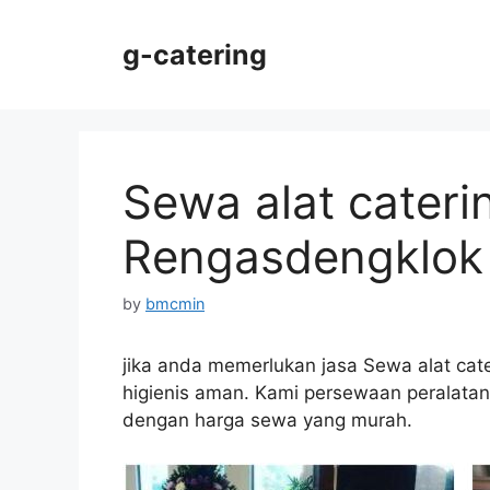
Skip
to
g-catering
content
Sewa alat cateri
Rengasdengklok
by
bmcmin
jika anda memerlukan jasa Sewa alat ca
higienis aman. Kami persewaan peralatan c
dengan harga sewa yang murah.