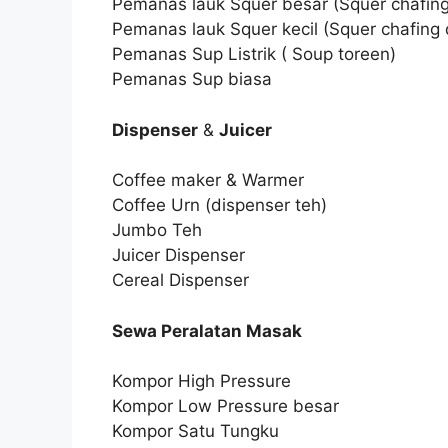
Pemanas lauk Squer besar (Squer chafing
Pemanas lauk Squer kecil (Squer chafing 
Pemanas Sup Listrik ( Soup toreen)
Pemanas Sup biasa
Dispenser
&
Juicer
Coffee maker & Warmer
Coffee Urn (dispenser teh)
Jumbo Teh
Juicer Dispenser
Cereal Dispenser
Sewa Peralatan Masak
Kompor High Pressure
Kompor Low Pressure besar
Kompor Satu Tungku