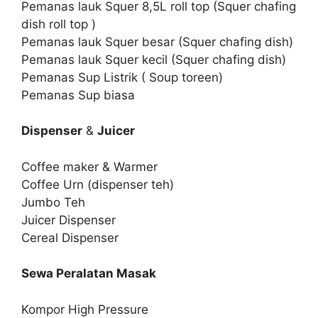
Pemanas lauk Squer 8,5L roll top (Squer chafing
dish roll top )
Pemanas lauk Squer besar (Squer chafing dish)
Pemanas lauk Squer kecil (Squer chafing dish)
Pemanas Sup Listrik ( Soup toreen)
Pemanas Sup biasa
Dispenser
&
Juicer
Coffee maker & Warmer
Coffee Urn (dispenser teh)
Jumbo Teh
Juicer Dispenser
Cereal Dispenser
Sewa Peralatan Masak
Kompor High Pressure