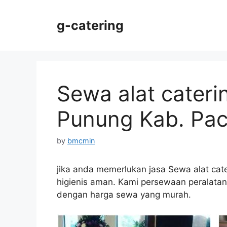
Skip
to
g-catering
content
Sewa alat cateri
Punung Kab. Paci
by
bmcmin
jika anda memerlukan jasa Sewa alat cat
higienis aman. Kami persewaan peralatan c
dengan harga sewa yang murah.