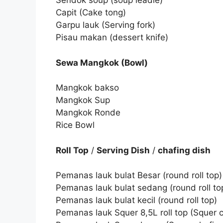
Sendok soup (soup leadle)
Capit (Cake tong)
Garpu lauk (Serving fork)
Pisau makan (dessert knife)
Sewa Mangkok (Bowl)
Mangkok bakso
Mangkok Sup
Mangkok Ronde
Rice Bowl
Roll Top
/
Serving Dish
/
chafing dish
Pemanas lauk bulat Besar (round roll top)
Pemanas lauk bulat sedang (round roll to
Pemanas lauk bulat kecil (round roll top)
Pemanas lauk Squer 8,5L roll top (Squer ch