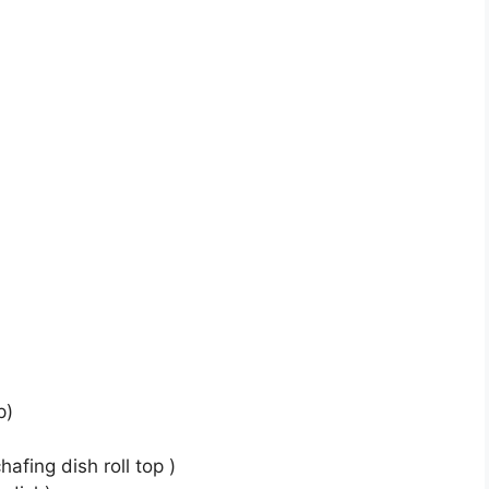
p)
afing dish roll top )