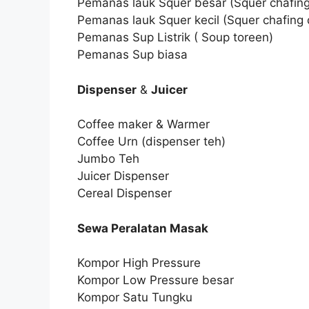
Pemanas lauk Squer besar (Squer chafing
Pemanas lauk Squer kecil (Squer chafing 
Pemanas Sup Listrik ( Soup toreen)
Pemanas Sup biasa
Dispenser
&
Juicer
Coffee maker & Warmer
Coffee Urn (dispenser teh)
Jumbo Teh
Juicer Dispenser
Cereal Dispenser
Sewa Peralatan Masak
Kompor High Pressure
Kompor Low Pressure besar
Kompor Satu Tungku