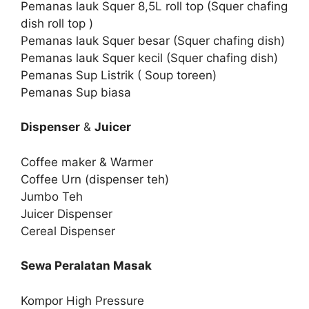
Pemanas lauk Squer 8,5L roll top (Squer chafing
dish roll top )
Pemanas lauk Squer besar (Squer chafing dish)
Pemanas lauk Squer kecil (Squer chafing dish)
Pemanas Sup Listrik ( Soup toreen)
Pemanas Sup biasa
Dispenser
&
Juicer
Coffee maker & Warmer
Coffee Urn (dispenser teh)
Jumbo Teh
Juicer Dispenser
Cereal Dispenser
Sewa Peralatan Masak
Kompor High Pressure