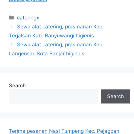
Categories
cateringx
Sewa alat catering, prasmanan Kec.
Tegalsari Kab. Banyuwangi higienis
Sewa alat catering, prasmanan Kec.
Langensari Kota Banjar higienis
Search
Search
Terima pesanan Nasi Tumpeng Kec. Pejagoan