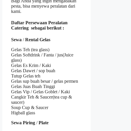
Bagi Anda yang ingin mengadakan
pesta, bisa menyewa peralatan dari
kami.
Daftar Persewaan Peralatan
Catering sebagai berikut :
Sewa
/
Rental Gelas
Gelas Teh (tea glass)
Gelas Softdrink / Fanta / jus(Juice
glass)
Gelas Es Krim / Kaki
Gelas Dawet / sop buah
Tutup Gelas teh
Gelas sup buah besar / gelas permen
Gelas Juas Buah Tinggi
Gelas Vip / Gelas Goblet / Kaki
Cangkir Teh & Saucer(tea cup &
saucer)
Soup Cup & Saucer
Higball glass
Sewa Piring
/
Plate