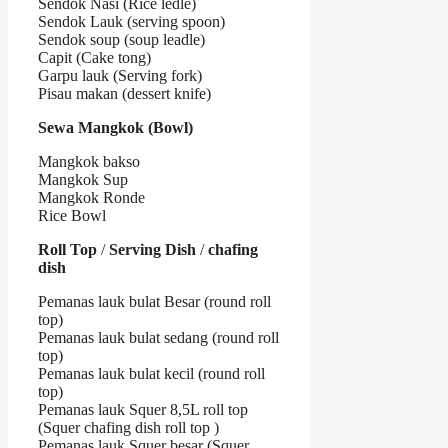
Sendok Nasi (Rice ledle)
Sendok Lauk (serving spoon)
Sendok soup (soup leadle)
Capit (Cake tong)
Garpu lauk (Serving fork)
Pisau makan (dessert knife)
Sewa Mangkok (Bowl)
Mangkok bakso
Mangkok Sup
Mangkok Ronde
Rice Bowl
Roll Top
/
Serving Dish
/
chafing
dish
Pemanas lauk bulat Besar (round roll
top)
Pemanas lauk bulat sedang (round roll
top)
Pemanas lauk bulat kecil (round roll
top)
Pemanas lauk Squer 8,5L roll top
(Squer chafing dish roll top )
Pemanas lauk Squer besar (Squer