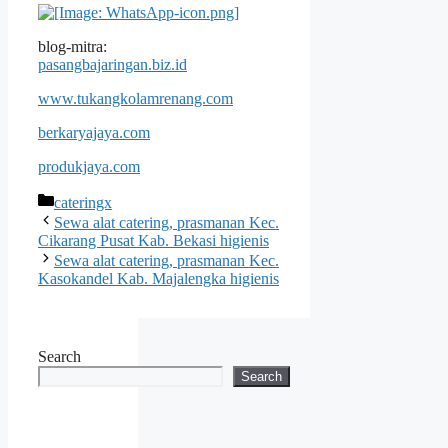
blog-mitra:
pasangbajaringan.biz.id
www.tukangkolamrenang.com
berkaryajaya.com
produkjaya.com
Categories
cateringx
Sewa alat catering, prasmanan Kec.
Cikarang Pusat Kab. Bekasi higienis
Sewa alat catering, prasmanan Kec.
Kasokandel Kab. Majalengka higienis
Search
Search