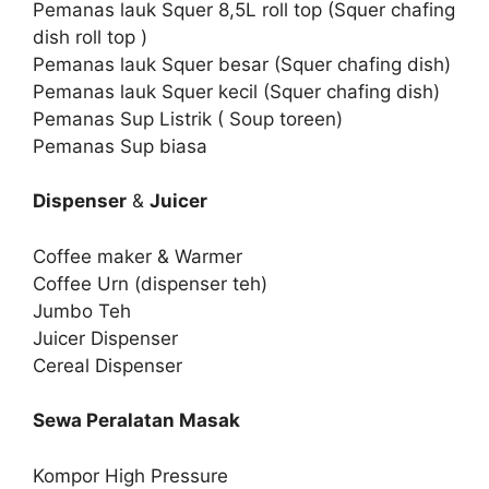
Pemanas lauk Squer 8,5L roll top (Squer chafing
dish roll top )
Pemanas lauk Squer besar (Squer chafing dish)
Pemanas lauk Squer kecil (Squer chafing dish)
Pemanas Sup Listrik ( Soup toreen)
Pemanas Sup biasa
Dispenser
&
Juicer
Coffee maker & Warmer
Coffee Urn (dispenser teh)
Jumbo Teh
Juicer Dispenser
Cereal Dispenser
Sewa Peralatan Masak
Kompor High Pressure