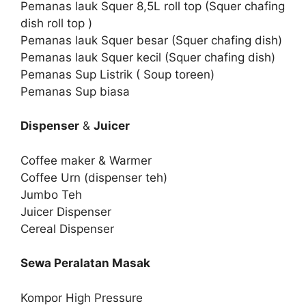
Pemanas lauk Squer 8,5L roll top (Squer chafing
dish roll top )
Pemanas lauk Squer besar (Squer chafing dish)
Pemanas lauk Squer kecil (Squer chafing dish)
Pemanas Sup Listrik ( Soup toreen)
Pemanas Sup biasa
Dispenser
&
Juicer
Coffee maker & Warmer
Coffee Urn (dispenser teh)
Jumbo Teh
Juicer Dispenser
Cereal Dispenser
Sewa Peralatan Masak
Kompor High Pressure