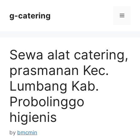
Skip
to
g-catering
Menu
content
Sewa alat catering,
prasmanan Kec.
Lumbang Kab.
Probolinggo
higienis
by
bmcmin