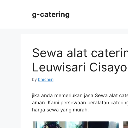
Skip
to
g-catering
content
Sewa alat cateri
Leuwisari Cisay
by
bmcmin
jika anda memerlukan jasa Sewa alat cate
aman. Kami persewaan peralatan catering 
harga sewa yang murah.