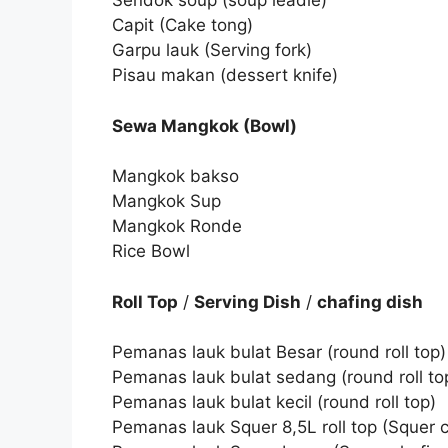
Sendok soup (soup leadle)
Capit (Cake tong)
Garpu lauk (Serving fork)
Pisau makan (dessert knife)
Sewa Mangkok (Bowl)
Mangkok bakso
Mangkok Sup
Mangkok Ronde
Rice Bowl
Roll Top
/
Serving Dish
/
chafing dish
Pemanas lauk bulat Besar (round roll top)
Pemanas lauk bulat sedang (round roll to
Pemanas lauk bulat kecil (round roll top)
Pemanas lauk Squer 8,5L roll top (Squer ch