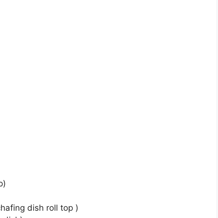
p)
afing dish roll top )