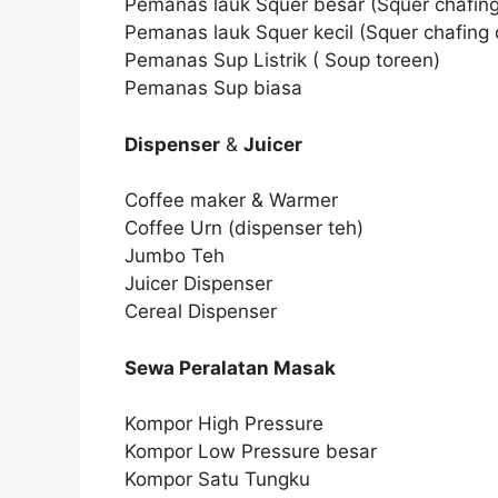
Pemanas lauk Squer besar (Squer chafing
Pemanas lauk Squer kecil (Squer chafing 
Pemanas Sup Listrik ( Soup toreen)
Pemanas Sup biasa
Dispenser
&
Juicer
Coffee maker & Warmer
Coffee Urn (dispenser teh)
Jumbo Teh
Juicer Dispenser
Cereal Dispenser
Sewa Peralatan Masak
Kompor High Pressure
Kompor Low Pressure besar
Kompor Satu Tungku