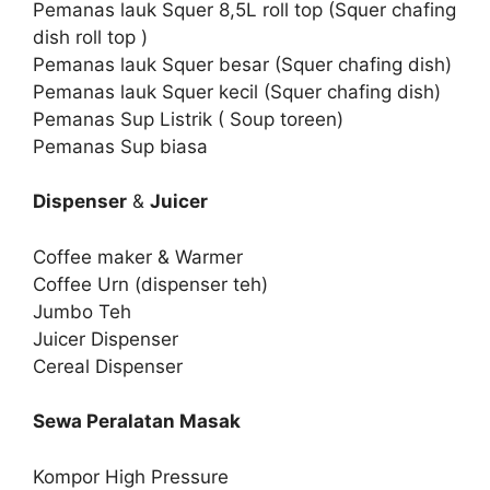
Pemanas lauk Squer 8,5L roll top (Squer chafing
dish roll top )
Pemanas lauk Squer besar (Squer chafing dish)
Pemanas lauk Squer kecil (Squer chafing dish)
Pemanas Sup Listrik ( Soup toreen)
Pemanas Sup biasa
Dispenser
&
Juicer
Coffee maker & Warmer
Coffee Urn (dispenser teh)
Jumbo Teh
Juicer Dispenser
Cereal Dispenser
Sewa Peralatan Masak
Kompor High Pressure