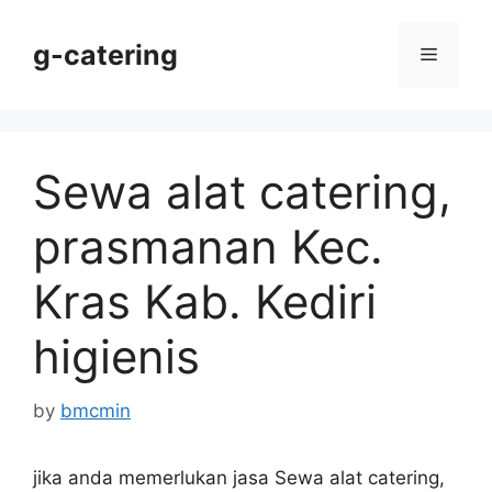
Skip
to
g-catering
Menu
content
Sewa alat catering,
prasmanan Kec.
Kras Kab. Kediri
higienis
by
bmcmin
jika anda memerlukan jasa Sewa alat catering,