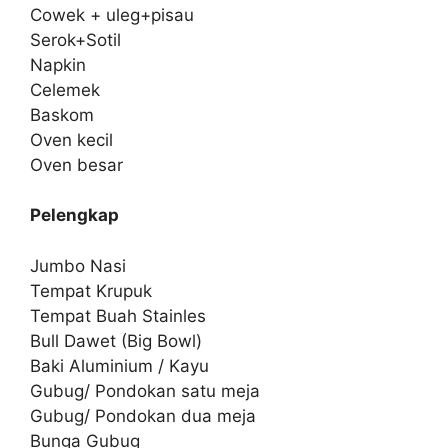
Cowek + uleg+pisau
Serok+Sotil
Napkin
Celemek
Baskom
Oven kecil
Oven besar
Pelengkap
Jumbo Nasi
Tempat Krupuk
Tempat Buah Stainles
Bull Dawet (Big Bowl)
Baki Aluminium / Kayu
Gubug/ Pondokan satu meja
Gubug/ Pondokan dua meja
Bunga Gubug