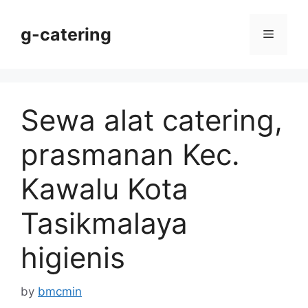
Skip
to
g-catering
Menu
content
Sewa alat catering,
prasmanan Kec.
Kawalu Kota
Tasikmalaya
higienis
by
bmcmin