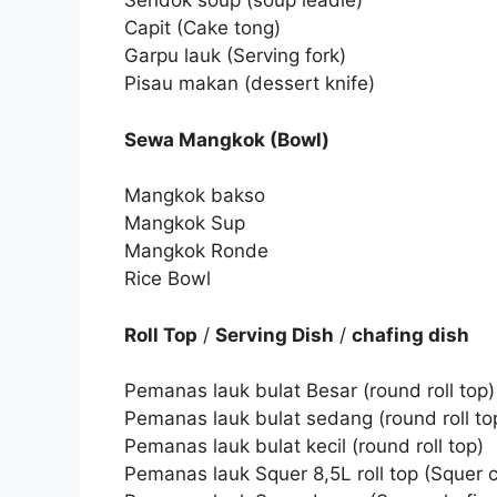
Sendok soup (soup leadle)
Capit (Cake tong)
Garpu lauk (Serving fork)
Pisau makan (dessert knife)
Sewa Mangkok (Bowl)
Mangkok bakso
Mangkok Sup
Mangkok Ronde
Rice Bowl
Roll Top
/
Serving Dish
/
chafing dish
Pemanas lauk bulat Besar (round roll top)
Pemanas lauk bulat sedang (round roll to
Pemanas lauk bulat kecil (round roll top)
Pemanas lauk Squer 8,5L roll top (Squer ch