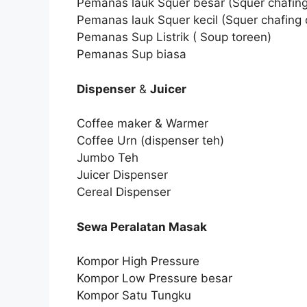
Pemanas lauk Squer besar (Squer chafing
Pemanas lauk Squer kecil (Squer chafing 
Pemanas Sup Listrik ( Soup toreen)
Pemanas Sup biasa
Dispenser
&
Juicer
Coffee maker & Warmer
Coffee Urn (dispenser teh)
Jumbo Teh
Juicer Dispenser
Cereal Dispenser
Sewa Peralatan Masak
Kompor High Pressure
Kompor Low Pressure besar
Kompor Satu Tungku