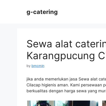
Skip
to
g-catering
content
Sewa alat cateri
Karangpucung Ci
by
bmcmin
jika anda memerlukan jasa Sewa alat cat
Cilacap higienis aman. Kami persewaan per
berkualitas dengan harga sewa yang mur