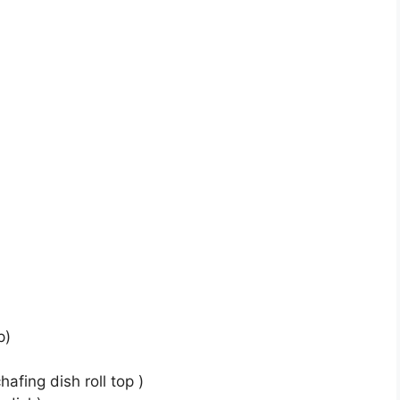
p)
afing dish roll top )