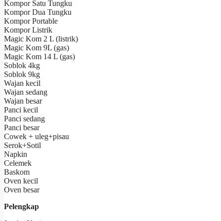
Kompor Satu Tungku
Kompor Dua Tungku
Kompor Portable
Kompor Listrik
Magic Kom 2 L (listrik)
Magic Kom 9L (gas)
Magic Kom 14 L (gas)
Soblok 4kg
Soblok 9kg
Wajan kecil
Wajan sedang
Wajan besar
Panci kecil
Panci sedang
Panci besar
Cowek + uleg+pisau
Serok+Sotil
Napkin
Celemek
Baskom
Oven kecil
Oven besar
Pelengkap