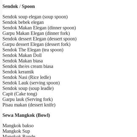
Sendok
/
Spoon
Sendok soup elegan (soup spoon)
Sendok bebek elegan
Sendok Makan Elegan (dinner spoon)
Garpu Makan Elegan (dinner fork)
Sendok dessert Elegan (dessert spoon)
Garpu dessert Elegan (dessert fork)
Sendok The Elegan (tea spoon)
Sendok Makan Doll
Sendok Makan biasa
Sendok the/es cream biasa
Sendok keramik
Sendok Nasi (Rice ledle)
Sendok Lauk (serving spoon)
Sendok soup (soup leadle)
Capit (Cake tong)
Garpu lauk (Serving fork)
Pisau makan (dessert knife)
Sewa Mangkok (Bowl)
Mangkok bakso
Mangkok Sup
Mangkok Ronde