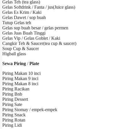
Gelas Teh (tea glass)
Gelas Softdrink / Fanta / jus(Juice glass)
Gelas Es Krim / Kaki
Gelas Dawet / sop buah
Tutup Gelas teh
Gelas sup buah besar / gelas permen
Gelas Juas Buah Tinggi
Gelas Vip / Gelas Goblet / Kaki
Cangkir Teh & Saucer(tea cup & saucer)
Soup Cup & Saucer
Higball glass
Sewa Piring
/
Plate
Piring Makan 10 inci
Piring Makan 9 inci
Piring Makan 8 inci
Piring Racikan
Piring Bnb
Piring Dessert
Piring Sate
Piring Siomay / empek-empek
Piring Snack
Piring Rotan
Piring Lidi