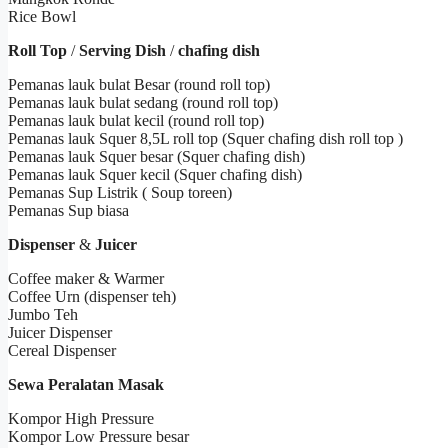
Rice Bowl
Roll Top
/
Serving Dish
/
chafing dish
Pemanas lauk bulat Besar (round roll top)
Pemanas lauk bulat sedang (round roll top)
Pemanas lauk bulat kecil (round roll top)
Pemanas lauk Squer 8,5L roll top (Squer chafing dish roll top )
Pemanas lauk Squer besar (Squer chafing dish)
Pemanas lauk Squer kecil (Squer chafing dish)
Pemanas Sup Listrik ( Soup toreen)
Pemanas Sup biasa
Dispenser
&
Juicer
Coffee maker & Warmer
Coffee Urn (dispenser teh)
Jumbo Teh
Juicer Dispenser
Cereal Dispenser
Sewa Peralatan Masak
Kompor High Pressure
Kompor Low Pressure besar