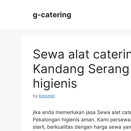
Skip
to
g-catering
content
Sewa alat cateri
Kandang Serang
higienis
by
bmcmin
jika anda memerlukan jasa Sewa alat ca
Pekalongan higienis aman. Kami persewaa
steril, berkualitas dengan harga sewa ya