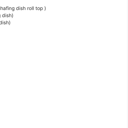
afing dish roll top )
 dish)
dish)