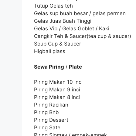
Tutup Gelas teh
Gelas sup buah besar / gelas permen
Gelas Juas Buah Tinggi
Gelas Vip / Gelas Goblet / Kaki
Cangkir Teh & Saucer(tea cup & saucer)
Soup Cup & Saucer
Higball glass
Sewa Piring
/
Plate
Piring Makan 10 inci
Piring Makan 9 inci
Piring Makan 8 inci
Piring Racikan
Piring Bnb
Piring Dessert
Piring Sate
Piring Siomay / empek-empek