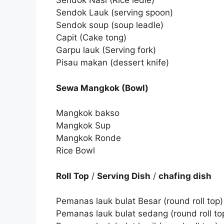
Sendok Nasi (Rice ledle)
Sendok Lauk (serving spoon)
Sendok soup (soup leadle)
Capit (Cake tong)
Garpu lauk (Serving fork)
Pisau makan (dessert knife)
Sewa Mangkok (Bowl)
Mangkok bakso
Mangkok Sup
Mangkok Ronde
Rice Bowl
Roll Top
/
Serving Dish
/
chafing dish
Pemanas lauk bulat Besar (round roll top)
Pemanas lauk bulat sedang (round roll to