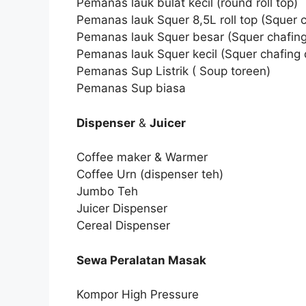
Pemanas lauk bulat kecil (round roll top)
Pemanas lauk Squer 8,5L roll top (Squer ch
Pemanas lauk Squer besar (Squer chafing
Pemanas lauk Squer kecil (Squer chafing 
Pemanas Sup Listrik ( Soup toreen)
Pemanas Sup biasa
Dispenser
&
Juicer
Coffee maker & Warmer
Coffee Urn (dispenser teh)
Jumbo Teh
Juicer Dispenser
Cereal Dispenser
Sewa Peralatan Masak
Kompor High Pressure