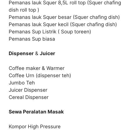
Pemanas lauk Squer 8,5L roll top (Squer chafing
dish roll top )
Pemanas lauk Squer besar (Squer chafing dish)
Pemanas lauk Squer kecil (Squer chafing dish)
Pemanas Sup Listrik ( Soup toreen)
Pemanas Sup biasa
Dispenser
&
Juicer
Coffee maker & Warmer
Coffee Urn (dispenser teh)
Jumbo Teh
Juicer Dispenser
Cereal Dispenser
Sewa Peralatan Masak
Kompor High Pressure