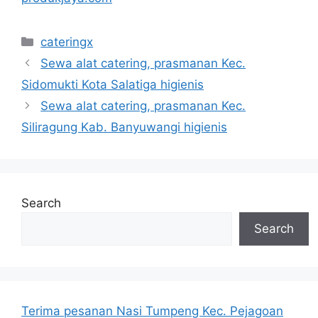
Categories
cateringx
Sewa alat catering, prasmanan Kec.
Sidomukti Kota Salatiga higienis
Sewa alat catering, prasmanan Kec.
Siliragung Kab. Banyuwangi higienis
Search
Search
Terima pesanan Nasi Tumpeng Kec. Pejagoan