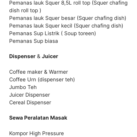
Pemanas lauk Squer 8,5L roll top (Squer chafing
dish roll top )
Pemanas lauk Squer besar (Squer chafing dish)
Pemanas lauk Squer kecil (Squer chafing dish)
Pemanas Sup Listrik ( Soup toreen)
Pemanas Sup biasa
Dispenser
&
Juicer
Coffee maker & Warmer
Coffee Urn (dispenser teh)
Jumbo Teh
Juicer Dispenser
Cereal Dispenser
Sewa Peralatan Masak
Kompor High Pressure