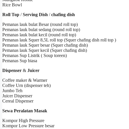
Rice Bowl
Roll Top
/
Serving Dish
/
chafing dish
Pemanas lauk bulat Besar (round roll top)
Pemanas lauk bulat sedang (round roll top)
Pemanas lauk bulat kecil (round roll top)
Pemanas lauk Squer 8,5L roll top (Squer chafing dish roll top )
Pemanas lauk Squer besar (Squer chafing dish)
Pemanas lauk Squer kecil (Squer chafing dish)
Pemanas Sup Listrik ( Soup toreen)
Pemanas Sup biasa
Dispenser
&
Juicer
Coffee maker & Warmer
Coffee Urn (dispenser teh)
Jumbo Teh
Juicer Dispenser
Cereal Dispenser
Sewa Peralatan Masak
Kompor High Pressure
Kompor Low Pressure besar