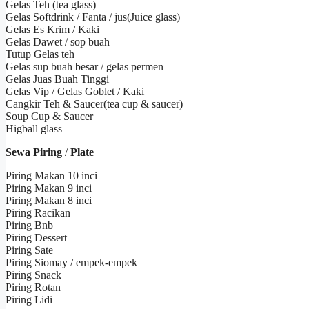
Gelas Teh (tea glass)
Gelas Softdrink / Fanta / jus(Juice glass)
Gelas Es Krim / Kaki
Gelas Dawet / sop buah
Tutup Gelas teh
Gelas sup buah besar / gelas permen
Gelas Juas Buah Tinggi
Gelas Vip / Gelas Goblet / Kaki
Cangkir Teh & Saucer(tea cup & saucer)
Soup Cup & Saucer
Higball glass
Sewa Piring
/
Plate
Piring Makan 10 inci
Piring Makan 9 inci
Piring Makan 8 inci
Piring Racikan
Piring Bnb
Piring Dessert
Piring Sate
Piring Siomay / empek-empek
Piring Snack
Piring Rotan
Piring Lidi