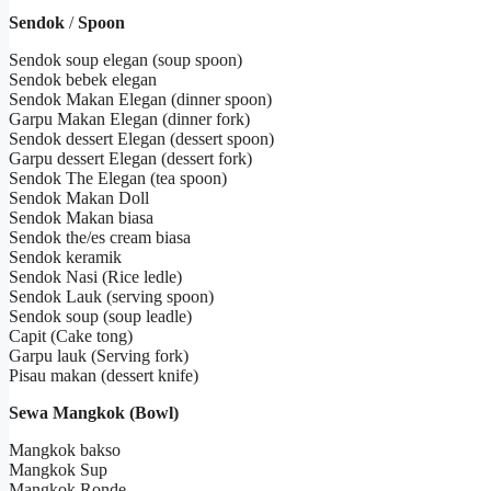
Sendok
/
Spoon
Sendok soup elegan (soup spoon)
Sendok bebek elegan
Sendok Makan Elegan (dinner spoon)
Garpu Makan Elegan (dinner fork)
Sendok dessert Elegan (dessert spoon)
Garpu dessert Elegan (dessert fork)
Sendok The Elegan (tea spoon)
Sendok Makan Doll
Sendok Makan biasa
Sendok the/es cream biasa
Sendok keramik
Sendok Nasi (Rice ledle)
Sendok Lauk (serving spoon)
Sendok soup (soup leadle)
Capit (Cake tong)
Garpu lauk (Serving fork)
Pisau makan (dessert knife)
Sewa Mangkok (Bowl)
Mangkok bakso
Mangkok Sup
Mangkok Ronde