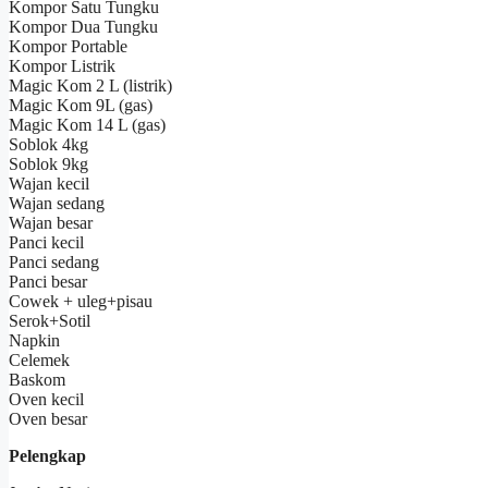
Kompor Satu Tungku
Kompor Dua Tungku
Kompor Portable
Kompor Listrik
Magic Kom 2 L (listrik)
Magic Kom 9L (gas)
Magic Kom 14 L (gas)
Soblok 4kg
Soblok 9kg
Wajan kecil
Wajan sedang
Wajan besar
Panci kecil
Panci sedang
Panci besar
Cowek + uleg+pisau
Serok+Sotil
Napkin
Celemek
Baskom
Oven kecil
Oven besar
Pelengkap