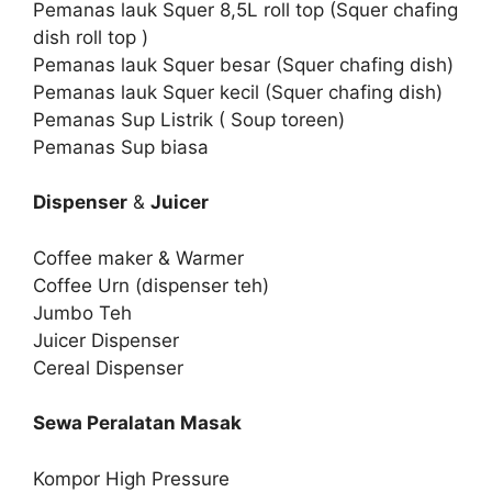
Pemanas lauk Squer 8,5L roll top (Squer chafing
dish roll top )
Pemanas lauk Squer besar (Squer chafing dish)
Pemanas lauk Squer kecil (Squer chafing dish)
Pemanas Sup Listrik ( Soup toreen)
Pemanas Sup biasa
Dispenser
&
Juicer
Coffee maker & Warmer
Coffee Urn (dispenser teh)
Jumbo Teh
Juicer Dispenser
Cereal Dispenser
Sewa Peralatan Masak
Kompor High Pressure