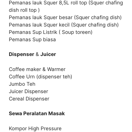
Pemanas lauk Squer 8,5L roll top (Squer chafing
dish roll top )
Pemanas lauk Squer besar (Squer chafing dish)
Pemanas lauk Squer kecil (Squer chafing dish)
Pemanas Sup Listrik ( Soup toreen)
Pemanas Sup biasa
Dispenser
&
Juicer
Coffee maker & Warmer
Coffee Urn (dispenser teh)
Jumbo Teh
Juicer Dispenser
Cereal Dispenser
Sewa Peralatan Masak
Kompor High Pressure