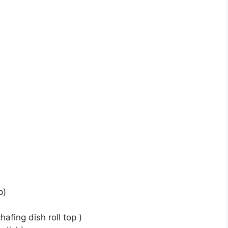
p)
afing dish roll top )