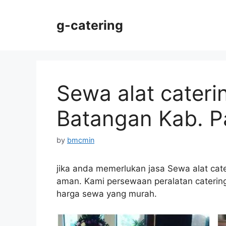
Skip
to
g-catering
content
Sewa alat cateri
Batangan Kab. Pa
by
bmcmin
jika anda memerlukan jasa Sewa alat cate
aman. Kami persewaan peralatan catering 
harga sewa yang murah.