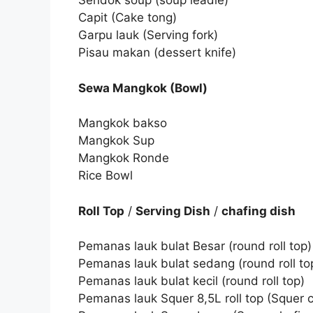
Sendok soup (soup leadle)
Capit (Cake tong)
Garpu lauk (Serving fork)
Pisau makan (dessert knife)
Sewa Mangkok (Bowl)
Mangkok bakso
Mangkok Sup
Mangkok Ronde
Rice Bowl
Roll Top
/
Serving Dish
/
chafing dish
Pemanas lauk bulat Besar (round roll top)
Pemanas lauk bulat sedang (round roll to
Pemanas lauk bulat kecil (round roll top)
Pemanas lauk Squer 8,5L roll top (Squer ch