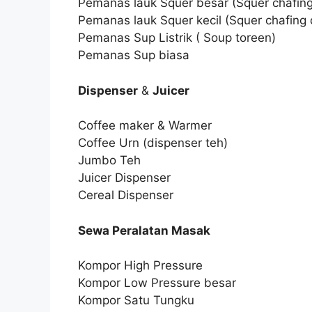
Pemanas lauk Squer besar (Squer chafing
Pemanas lauk Squer kecil (Squer chafing 
Pemanas Sup Listrik ( Soup toreen)
Pemanas Sup biasa
Dispenser
&
Juicer
Coffee maker & Warmer
Coffee Urn (dispenser teh)
Jumbo Teh
Juicer Dispenser
Cereal Dispenser
Sewa Peralatan Masak
Kompor High Pressure
Kompor Low Pressure besar
Kompor Satu Tungku