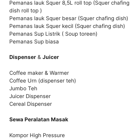
Pemanas lauk Squer 8,5L roll top (Squer chafing
dish roll top )
Pemanas lauk Squer besar (Squer chafing dish)
Pemanas lauk Squer kecil (Squer chafing dish)
Pemanas Sup Listrik ( Soup toreen)
Pemanas Sup biasa
Dispenser
&
Juicer
Coffee maker & Warmer
Coffee Urn (dispenser teh)
Jumbo Teh
Juicer Dispenser
Cereal Dispenser
Sewa Peralatan Masak
Kompor High Pressure