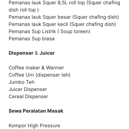
Pemanas lauk Squer 8,5L roll top (Squer chafing
dish roll top )
Pemanas lauk Squer besar (Squer chafing dish)
Pemanas lauk Squer kecil (Squer chafing dish)
Pemanas Sup Listrik ( Soup toreen)
Pemanas Sup biasa
Dispenser
&
Juicer
Coffee maker & Warmer
Coffee Urn (dispenser teh)
Jumbo Teh
Juicer Dispenser
Cereal Dispenser
Sewa Peralatan Masak
Kompor High Pressure