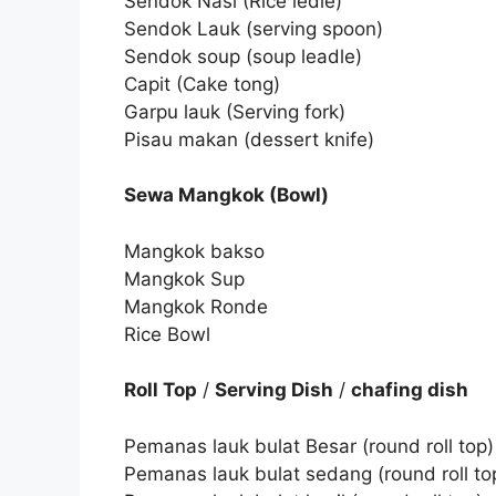
Sendok Nasi (Rice ledle)
Sendok Lauk (serving spoon)
Sendok soup (soup leadle)
Capit (Cake tong)
Garpu lauk (Serving fork)
Pisau makan (dessert knife)
Sewa Mangkok (Bowl)
Mangkok bakso
Mangkok Sup
Mangkok Ronde
Rice Bowl
Roll Top
/
Serving Dish
/
chafing dish
Pemanas lauk bulat Besar (round roll top)
Pemanas lauk bulat sedang (round roll to