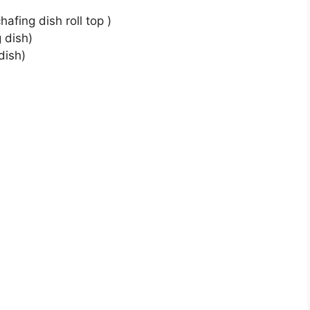
afing dish roll top )
 dish)
dish)