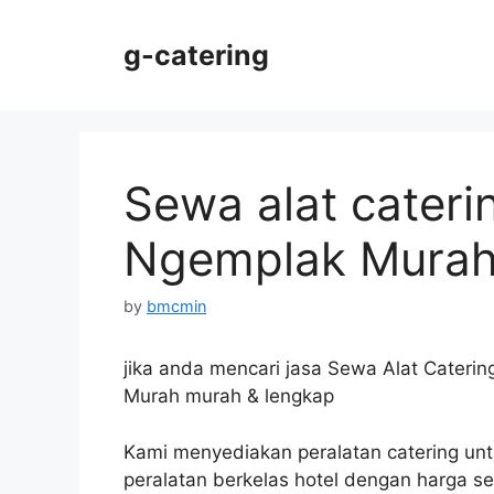
Skip
to
g-catering
content
Sewa alat cateri
Ngemplak Mura
by
bmcmin
jika anda mencari jasa Sewa Alat Cateri
Murah murah & lengkap
Kami menyediakan peralatan catering un
peralatan berkelas hotel dengan harga s