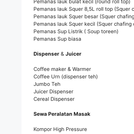
Pemanas lauk bulat kecil (round roll top)
Pemanas lauk Squer 8,5L roll top (Squer ch
Pemanas lauk Squer besar (Squer chafing
Pemanas lauk Squer kecil (Squer chafing 
Pemanas Sup Listrik ( Soup toreen)
Pemanas Sup biasa
Dispenser
&
Juicer
Coffee maker & Warmer
Coffee Urn (dispenser teh)
Jumbo Teh
Juicer Dispenser
Cereal Dispenser
Sewa Peralatan Masak
Kompor High Pressure