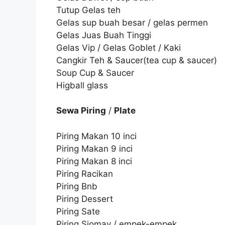
Tutup Gelas teh
Gelas sup buah besar / gelas permen
Gelas Juas Buah Tinggi
Gelas Vip / Gelas Goblet / Kaki
Cangkir Teh & Saucer(tea cup & saucer)
Soup Cup & Saucer
Higball glass
Sewa Piring
/
Plate
Piring Makan 10 inci
Piring Makan 9 inci
Piring Makan 8 inci
Piring Racikan
Piring Bnb
Piring Dessert
Piring Sate
Piring Siomay / empek-empek