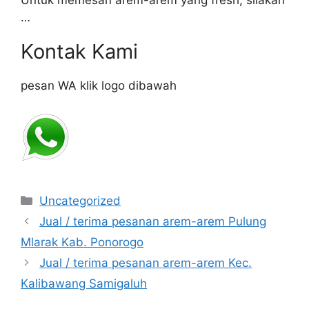
Untuk memesan arem-arem yang fresh, silakan
…
Kontak Kami
pesan WA klik logo dibawah
Categories
Uncategorized
Jual / terima pesanan arem-arem Pulung
Mlarak Kab. Ponorogo
Jual / terima pesanan arem-arem Kec.
Kalibawang Samigaluh