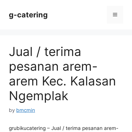
Skip
to
g-catering
Menu
content
Jual / terima
pesanan arem-
arem Kec. Kalasan
Ngemplak
by
bmcmin
grubikucatering – Jual / terima pesanan arem-