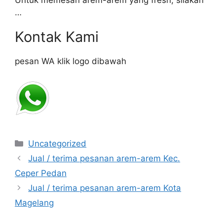
Untuk memesan arem-arem yang fresh, silakan
…
Kontak Kami
pesan WA klik logo dibawah
Categories
Uncategorized
Jual / terima pesanan arem-arem Kec.
Ceper Pedan
Jual / terima pesanan arem-arem Kota
Magelang