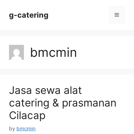
Skip
to
g-catering
Menu
content
bmcmin
Jasa sewa alat
catering & prasmanan
Cilacap
by
bmcmin